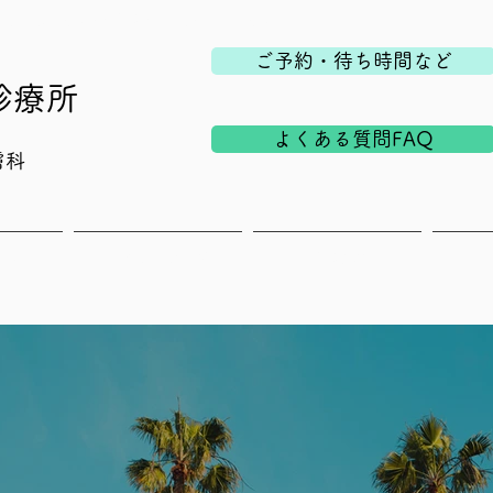
える爪と皮膚の診療所 形成外科・皮膚科
ご予約・待ち時間など
診療所
よくある質問FAQ
膚科
ついて
よくあるご質問
診療案内
ス