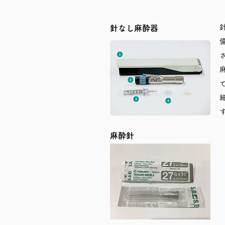
針なし麻酔器
麻酔針