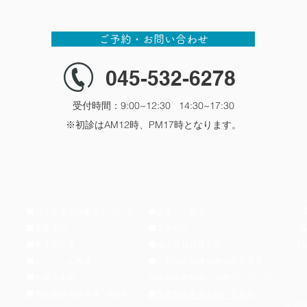
固
あ
し
の
の
い
ま
り、
て
が
が
温
り
軽
お
出
骨
度
ご予約・お問い合わせ
と
く
く
来
に
の
し
動
と
て
付
も
045-532-6278
て
く
次
く
い
の
触
の
第
る
て
に
れ
が
に
こ
お
長
受付時間：9:00~12:30 14:30~17:30
る
特
増
と
り、
時
​※初診はAM12時、PM17時となります。
こ
徴
え
が
そ
間
と
で
て
あ
の
接
が
す。
き
り
先
触
で
関
て
ま
は
す
き、
節
し
す。
前
る
大
を
ま
年々
腕
と
き
滑
い
数
部
起
■爪と皮膚の診療所について
■スタッフ紹介
さ
ら
ま
が
の
き
は
か
す。
増
■診療案内
■アクセス
筋
て
様々
に
ま
え
肉
し
​■巻き爪外来
■個人情報保護方針
2階
で
動
た、
た
に
ま
■インソール外来
■「個別の診療報酬の算定項目
す。
か
共
り
つ
う
79
​■日帰り手術
の分かる明細書」の発行について
大
す
同
大
な
も
※午
き
滑
生
き
が
の
■男性型脱毛症外来（AGA）
■医療関係者樣お問い合わせ
※初