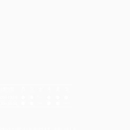
後の診療受付は17時30となります。
診様の受付時間は午前中12時まで、午後17時まで