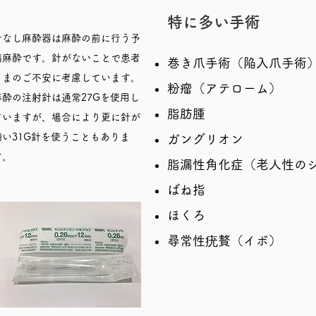
特に多い手術
針なし麻酔器は麻酔の前に行う予
備麻酔です。針がないことで患者
巻き爪手術（陥入爪手術
さまのご不安に考慮しています。
粉瘤（アテローム）
​麻酔の注射針は通常27Gを使用し
脂肪腫
ていますが、場合により更に針が
細い31G針を使うこともありま
​ガングリオン
す。
脂漏性角化症（​老人性の
ばね指
ほくろ
尋常性疣贅（イボ）