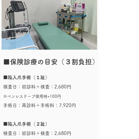
​■保険診療の目安（３割負担）
■陥入爪手術（１趾）
検査日：初診料＋検査：2,680円
​※ペンレステープ使用時+100円
​手術日：再診料＋手術料：7,920円
■陥入爪手術（２趾）
検査日：初診料＋検査：2,680円​