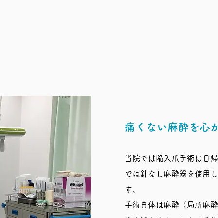
​痛くない麻酔を心
当院では陥入爪手術は日帰
では針なし麻酔器を使用し
す。
​手術自体は麻酔（局所麻