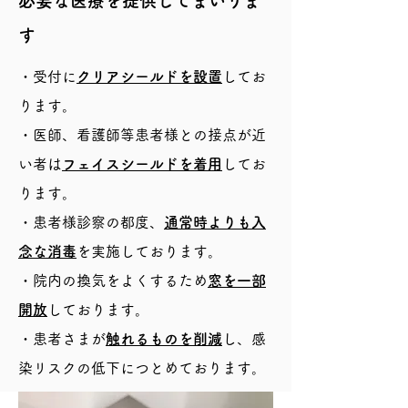
必要な医療を提供してまいりま
す
・受付に
クリアシールドを設置
してお
ります。
・医師、看護師等患者様との接点が近
い者は
フェイスシールドを着用
してお
ります。
・患者様診察の都度、
通常時よりも入
念な消毒
を実施しております。
​・院内の換気をよくするため
窓を一部
開放
しております。
・患者さまが
触れるものを削減
し、感
染リスクの低下につとめております。​