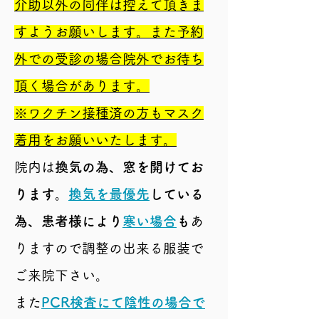
介助以外の同伴は控えて頂きま
すようお願いします。また予約
外での受診の場合院外でお待ち
頂く場合があります。
※ワクチン接種済の方もマスク
着用をお願いいたします。
院内は
換気の為、窓を開けてお
ります。
換気を最優先
している
為、患者様により
寒い場合
も
あ
りますので調整の出来る服装で
ご来院下さい。
また
PCR検査にて陰性の場合で